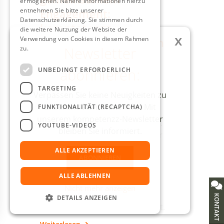
ermöglichen. Nähere Informationen hierzu
Engagement:
entnehmen Sie bitte unserer
Datenschutzerklärung. Sie stimmen durch
komptetenzz-
die weitere Nutzung der Website der
x
Verwendung von Cookies in diesem Rahmen
Mitgliederversammlun
Newsletter
zu.
Weitere Informationen
g
abonnieren:
UNBEDINGT ERFORDERLICH
Am 22. Mai 2026 fand die
diesjährige
TARGETING
Verpassen Sie keine Neuigkeiten zu
Mitgliederversammlung des
unseren Aktivitäten mehr! Mit
FUNKTIONALITÄT (RECAPTCHA)
Kompetenzzentrums Technik-
unserem kompetenzz-Newsletter
Diversity-Chancengleichheit e. V.
YOUTUBE-VIDEOS
bleiben Sie informiert.
online statt. Im Vorfeld tagte der
Gesamtvorstand. Die
ALLE AKZEPTIEREN
ABONNIEREN
Versammlung stand ganz im
Zeichen von Weiterentwicklung,
ALLE ABLEHNEN
inhaltlicher Erweiterung und
Nicht mehr anzeigen
starkem
KONTAKT
DETAILS ANZEIGEN
gemeinschaftlichen Engagement.