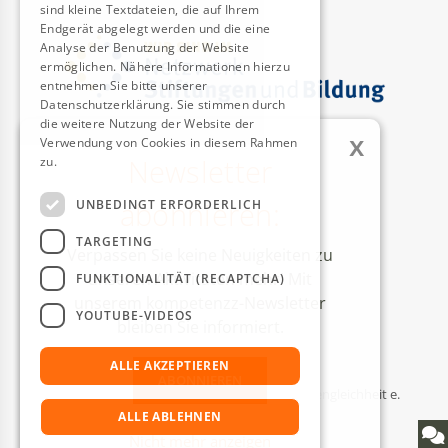
sind kleine Textdateien, die auf Ihrem
Endgerät abgelegt werden und die eine
Analyse der Benutzung der Website
ermöglichen. Nähere Informationen hierzu
entnehmen Sie bitte unserer
Datenschutzerklärung. Sie stimmen durch
die weitere Nutzung der Website der
x
Verwendung von Cookies in diesem Rahmen
Newsletter
zu.
Weitere Informationen
AUSZEICHNUNGEN
abonnieren:
UNBEDINGT ERFORDERLICH
TARGETING
Verpassen Sie keine Neuigkeiten zu
unseren Aktivitäten mehr! Mit
FUNKTIONALITÄT (RECAPTCHA)
unserem kompetenzz-Newsletter
YOUTUBE-VIDEOS
bleiben Sie informiert.
ALLE AKZEPTIEREN
ABONNIEREN
© Kompetenzzentrum Technik-Diversity-Chancengleichheit e.
V.
ALLE ABLEHNEN
Nicht mehr anzeigen