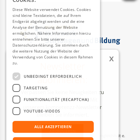
Diese Website verwendet Cookies. Cookies
sind kleine Textdateien, die auf Ihrem
Endgerät abgelegt werden und die eine
Analyse der Benutzung der Website
ermöglichen. Nähere Informationen hierzu
entnehmen Sie bitte unserer
Datenschutzerklärung. Sie stimmen durch
die weitere Nutzung der Website der
x
Verwendung von Cookies in diesem Rahmen
Newsletter
zu.
Weitere Informationen
AUSZEICHNUNGEN
abonnieren:
UNBEDINGT ERFORDERLICH
TARGETING
Verpassen Sie keine Neuigkeiten zu
unseren Aktivitäten mehr! Mit
FUNKTIONALITÄT (RECAPTCHA)
unserem kompetenzz-Newsletter
YOUTUBE-VIDEOS
bleiben Sie informiert.
ALLE AKZEPTIEREN
ABONNIEREN
© Kompetenzzentrum Technik-Diversity-Chancengleichheit e.