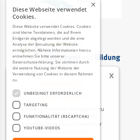
×
Diese Webseite verwendet
Cookies.
Diese Website verwendet Cookies. Cookies
sind kleine Textdateien, die auf Ihrem
Endgerät abgelegt werden und die eine
Analyse der Benutzung der Website
ermöglichen. Nähere Informationen hierzu
entnehmen Sie bitte unserer
Datenschutzerklärung. Sie stimmen durch
die weitere Nutzung der Website der
x
Verwendung von Cookies in diesem Rahmen
Newsletter
zu.
Weitere Informationen
AUSZEICHNUNGEN
abonnieren:
UNBEDINGT ERFORDERLICH
TARGETING
Verpassen Sie keine Neuigkeiten zu
unseren Aktivitäten mehr! Mit
FUNKTIONALITÄT (RECAPTCHA)
unserem kompetenzz-Newsletter
YOUTUBE-VIDEOS
bleiben Sie informiert.