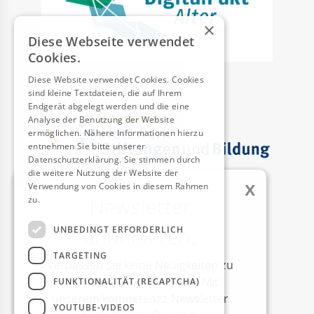
×
Diese Webseite verwendet
Cookies.
Diese Website verwendet Cookies. Cookies
sind kleine Textdateien, die auf Ihrem
Endgerät abgelegt werden und die eine
Analyse der Benutzung der Website
ermöglichen. Nähere Informationen hierzu
entnehmen Sie bitte unserer
Datenschutzerklärung. Sie stimmen durch
die weitere Nutzung der Website der
x
Verwendung von Cookies in diesem Rahmen
Newsletter
zu.
Weitere Informationen
AUSZEICHNUNGEN
abonnieren:
UNBEDINGT ERFORDERLICH
TARGETING
Verpassen Sie keine Neuigkeiten zu
unseren Aktivitäten mehr! Mit
FUNKTIONALITÄT (RECAPTCHA)
unserem kompetenzz-Newsletter
YOUTUBE-VIDEOS