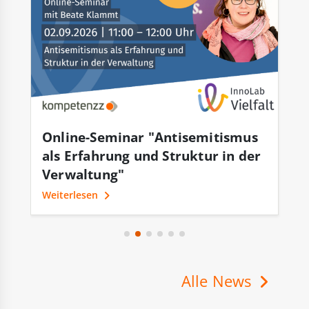
Online-Seminar "Antisemitismus
m
en
als Erfahrung und Struktur in der
a
Verwaltung"
We
Weiterlesen
Alle News