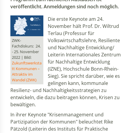
veröffentlicht. Anmeldungen sind noch möglich.
Die erste Keynote am 24.
November hält Prof. Dr. Wiltrud
Terlau (Professur für
Volkswirtschaftslehre, Resiliente
ZWK-
Fachdiskurs: 24.
und Nachhaltige Entwicklung/
- 25. November
Leiterin Internationales Zentrum
2022 | Bild:
für Nachhaltige Entwicklung
Zukunftswerksta
(IZNE), Hochschule Bonn-Rhein-
tt Kommunen –
Attraktiv im
Sieg). Sie spricht darüber, wie es
Wandel (ZWK)
gelingen kann, kommunale
Resilienz- und Nachhaltigkeitsstrategien zu
entwickeln, die dazu beitragen können, Krisen zu
bewältigen.
In ihrer Keynote "Krisenmanagement und
Partizipation der Kommunen" beleuchtet Rike
Pätzold (Leiterin des Instituts für Praktische