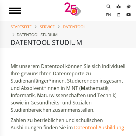
EN
STARTSEITE
SERVICE
DATENTOOL
DATENTOOL STUDIUM
DATENTOOL STUDIUM
Mit unserem Datentool können Sie sich individuell
Ihre gewünschten Datenreporte zu
Studienanfänger*innen, Studierenden insgesamt
und Absolvent*innen in MINT (
M
athematik,
I
nformatik,
N
aturwissenschaften und
T
echnik)
sowie in Gesundheits- und Sozialen
Studienbereichen zusammenstellen.
Zahlen zu betrieblichen und schulischen
Ausbildungen finden Sie im
Datentool Ausbildung
.