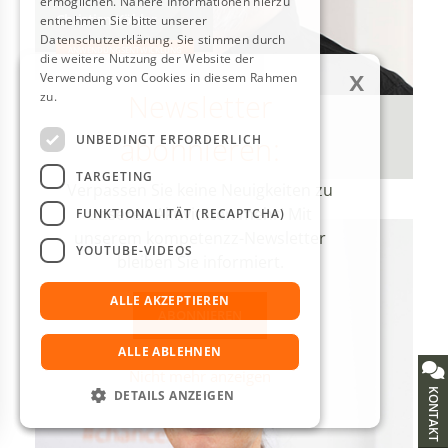
ermöglichen. Nähere Informationen hierzu
Christian Köhler
entnehmen Sie bitte unserer
Datenschutzerklärung. Sie stimmen durch
ANWENDUNGSENTWICKLUNG
die weitere Nutzung der Website der
x
Verwendung von Cookies in diesem Rahmen
Newsletter
zu.
Weitere Informationen
+49 521 106 70593
abonnieren:
UNBEDINGT ERFORDERLICH
koehler@kompetenzz.de
TARGETING
Verpassen Sie keine Neuigkeiten zu
unseren Aktivitäten mehr! Mit
FUNKTIONALITÄT (RECAPTCHA)
unserem kompetenzz-Newsletter
YOUTUBE-VIDEOS
bleiben Sie informiert.
ALLE AKZEPTIEREN
ABONNIEREN
ALLE ABLEHNEN
Nicht mehr anzeigen
KONTAKT
DETAILS ANZEIGEN