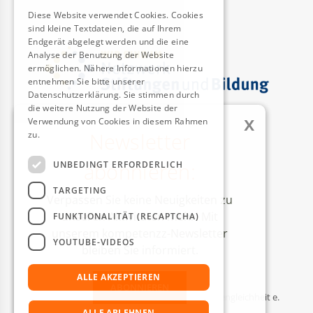
Diese Website verwendet Cookies. Cookies
sind kleine Textdateien, die auf Ihrem
Endgerät abgelegt werden und die eine
Analyse der Benutzung der Website
ermöglichen. Nähere Informationen hierzu
entnehmen Sie bitte unserer
Datenschutzerklärung. Sie stimmen durch
die weitere Nutzung der Website der
x
Verwendung von Cookies in diesem Rahmen
Newsletter
zu.
Weitere Informationen
AUSZEICHNUNGEN
abonnieren:
UNBEDINGT ERFORDERLICH
TARGETING
Verpassen Sie keine Neuigkeiten zu
unseren Aktivitäten mehr! Mit
FUNKTIONALITÄT (RECAPTCHA)
unserem kompetenzz-Newsletter
YOUTUBE-VIDEOS
bleiben Sie informiert.
ALLE AKZEPTIEREN
ABONNIEREN
© Kompetenzzentrum Technik-Diversity-Chancengleichheit e.
V.
ALLE ABLEHNEN