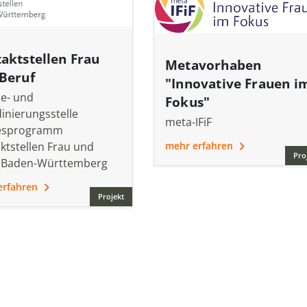
aktstellen Frau
Metavorhaben
Beruf
"Innovative Frauen i
ce- und
Fokus"
inierungsstelle
meta-IFiF
esprogramm
ktstellen Frau und
mehr erfahren
Pro
 Baden-Württemberg
erfahren
Projekt