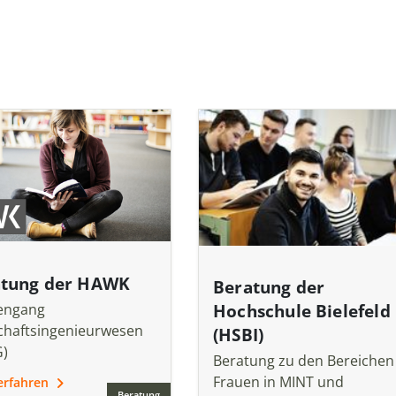
atung der HAWK
Beratung der
Hochschule Bielefeld
engang
chaftsingenieurwesen
(HSBI)
G)
Beratung zu den Bereichen
Frauen in MINT und
erfahren
Beratung