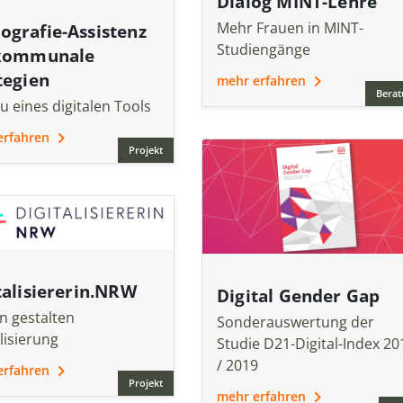
Dialog MINT-Lehre
Mehr Frauen in MINT-
grafie-Assistenz
Studiengänge
 kommunale
tegien
mehr erfahren
Berat
u eines digitalen Tools
erfahren
Projekt
talisiererin.NRW
Digital Gender Gap
n gestalten
Sonderauswertung der
lisierung
Studie D21-Digital-Index 20
/ 2019
erfahren
Projekt
mehr erfahren