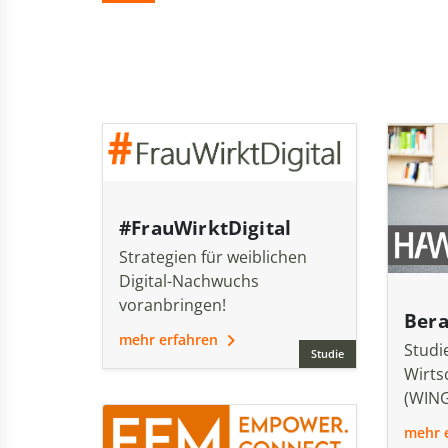
#FrauWirktDigital
Strategien für weiblichen
Digital-Nachwuchs
voranbringen!
Ber
mehr erfahren
Studi
Studie
Wirts
(WIN
mehr 