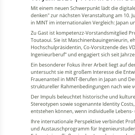
Mit einem neuen Schwerpunkt lädt die digital
denken" zur nächsten Veranstaltung am 10. J
in MINT im internationalen Vergleich: Japan 
Zu Gast ist kompetenzz-Vorstandsmitglied Prof
Toutaoui. Sie ist Maschinenbauingenieurin, e
Hochschulpräsidentin, Co‑Vorsitzende des VD
Ingenieurberuf" und engagiert sich seit Jahrz
Ein besonderer Fokus ihrer Arbeit liegt auf d
untersucht sie mit großem Interesse die Entw
Frauenanteil in MINT‑Berufen in Japan und De
struktureller Rahmenbedingungen nach wie v
Der Impuls beleuchtet historische und kultur
Stereotypen sowie sogenannte Identity Costs, 
entstehen können, wenn individuelle Lebens-
Ihre internationale Perspektive verbindet Prof
und Austauschprogramm für Ingenieurstudent