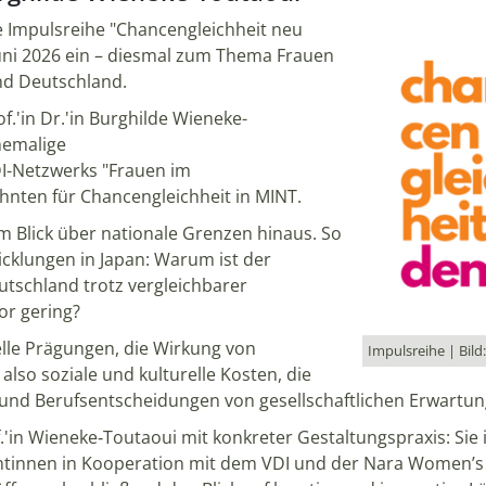
e Impulsreihe "Chancengleichheit neu
uni 2026 ein – diesmal zum Thema Frauen
und Deutschland.
.'in Dr.'in Burghilde Wieneke-
hemalige
I-Netzwerks "Frauen im
ehnten für Chancengleichheit in MINT.
em Blick über nationale Grenzen hinaus. So
icklungen in Japan: Warum ist der
utschland trotz vergleichbarer
or gering?
elle Prägungen, die Wirkung von
Impulsreihe | Bil
also soziale und kulturelle Kosten, die
 und Berufsentscheidungen von gesellschaftlichen Erwartu
.'in Wieneke‑Toutaoui mit konkreter Gestaltungspraxis: Sie i
innen in Kooperation mit dem VDI und der Nara Women’s 