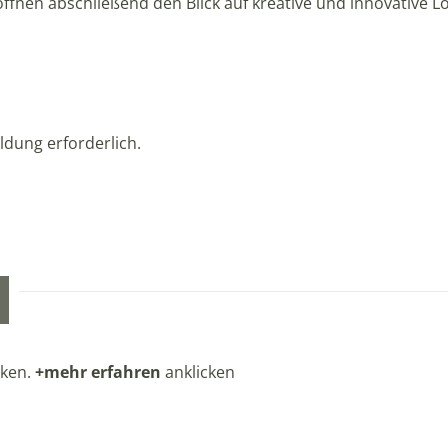
röffnen abschließend den Blick auf kreative und innovative
eldung erforderlich.
e
cken.
+mehr erfahren
anklicken