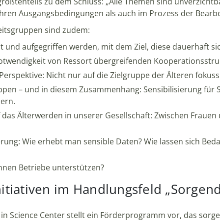
rößtenteils zu dem Schluss: „Alle Themen sind unverzicht
in ihren Ausgangsbedingungen als auch im Prozess der Bear
eitsgruppen sind zudem:
nd aufgegriffen werden, mit dem Ziel, diese dauerhaft sic
otwendigkeit von Ressort übergreifenden Kooperationsstr
rspektive: Nicht nur auf die Zielgruppe der Älteren fokuss
uppen – und in diesem Zusammenhang: Sensibilisierung für S
ern.
f das Älterwerden in unserer Gesellschaft: Zwischen Frau
rung: Wie erhebt man sensible Daten? Wie lassen sich Be
nnen Betriebe unterstützen?
Initiativen im Handlungsfeld „Sorge
in Science Center stellt ein Förderprogramm vor, das sorge