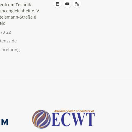
entrum Technik-
ancengleichheit e. V.
telsmann-Straße 8
eld
-73 22
tenzz.de
chreibung