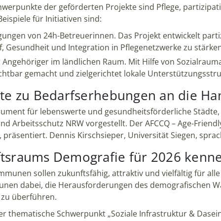
chwerpunkte der geförderten Projekte sind Pflege, partizipa
spiele für Initiativen sind:
ungen von 24h-Betreuerinnen. Das Projekt entwickelt part
 Gesundheit und Integration in Pflegenetzwerke zu stärken
 Angehöriger im ländlichen Raum. Mit Hilfe von Sozialrau
tbar gemacht und zielgerichtet lokale Unterstützungsstru
mente zu Bedarfserhebungen an die 
rument für lebenswerte und gesundheitsförderliche Städt
d Arbeitsschutz NRW vorgestellt. Der AFCCQ – Age-Friendl
 präsentiert. Dennis Kirschsieper, Universität Siegen, spra
nftsraums Demografie für 2026 kenn
munen sollen zukunftsfähig, attraktiv und vielfältig für al
en dabei, die Herausforderungen des demografischen Wan
 zu überführen.
der thematische Schwerpunkt „Soziale Infrastruktur & Dase