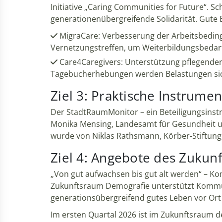
Initiative „Caring Communities for Future“. S
generationenübergreifende Solidarität. Gute Bei
MigraCare: Verbesserung der Arbeitsbeding
Vernetzungstreffen, um Weiterbildungsbedarf,
Care4Caregivers: Unterstützung pflegender
Tagebucherhebungen werden Belastungen sich
Ziel 3: Praktische Instru
Der StadtRaumMonitor – ein Beteiligungsinst
Monika Mensing, Landesamt für Gesundheit un
wurde von Niklas Rathsmann, Körber-Stiftung,
Ziel 4: Angebote des Zuku
„Von gut aufwachsen bis gut alt werden“ – Kom
Zukunftsraum Demografie unterstützt Kommun
generationsübergreifend gutes Leben vor Ort
Im ersten Quartal 2026 ist im Zukunftsraum 