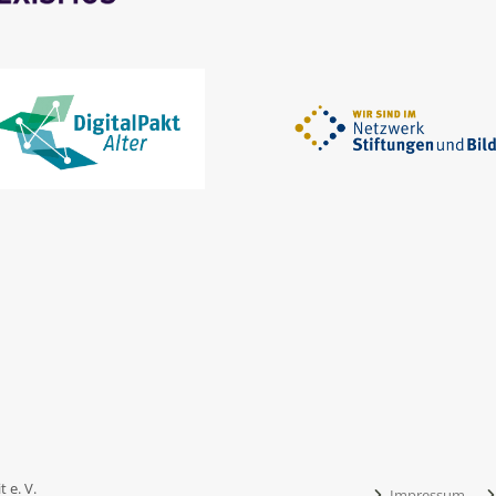
 e. V.
Impressum