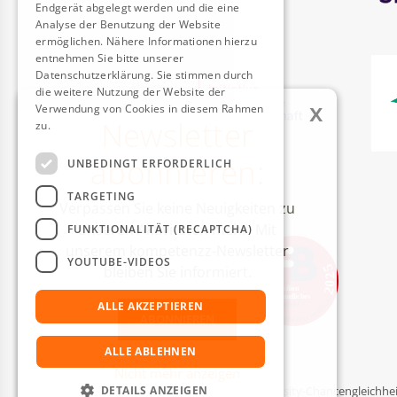
Endgerät abgelegt werden und die eine
Analyse der Benutzung der Website
ermöglichen. Nähere Informationen hierzu
entnehmen Sie bitte unserer
Datenschutzerklärung. Sie stimmen durch
die weitere Nutzung der Website der
x
Verwendung von Cookies in diesem Rahmen
Newsletter
zu.
Weitere Informationen
abonnieren:
UNBEDINGT ERFORDERLICH
AUSZEICHNUNGEN
TARGETING
Verpassen Sie keine Neuigkeiten zu
unseren Aktivitäten mehr! Mit
FUNKTIONALITÄT (RECAPTCHA)
unserem kompetenzz-Newsletter
YOUTUBE-VIDEOS
bleiben Sie informiert.
ALLE AKZEPTIEREN
ABONNIEREN
ALLE ABLEHNEN
Nicht mehr anzeigen
DETAILS ANZEIGEN
© Kompetenzzentrum Technik-Diversity-Chancengleichheit