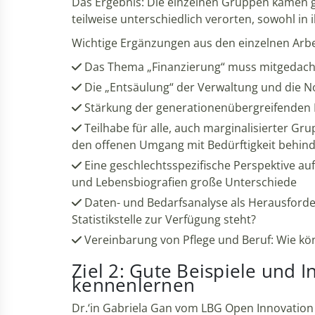
Das Ergebnis: Die einzelnen Gruppen kamen g
teilweise unterschiedlich verorten, sowohl 
Wichtige Ergänzungen aus den einzelnen Arb
Das Thema „Finanzierung“ muss mitgedacht u
Die „Entsäulung“ der Verwaltung und die N
Stärkung der generationenübergreifenden Pe
Teilhabe für alle, auch marginalisierter Gr
den offenen Umgang mit Bedürftigkeit behind
Eine geschlechtsspezifische Perspektive au
und Lebensbiografien große Unterschiede
Daten- und Bedarfsanalyse als Herausforde
Statistikstelle zur Verfügung steht?
Vereinbarung von Pflege und Beruf: Wie kö
Ziel 2: Gute Beispiele und 
kennenlernen
Dr.‘in Gabriela Gan vom LBG Open Innovation 