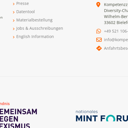
Presse
Kompetenzz
Diversity-Ch
Datentool
Wilhelm-Ber
en
Materialbestellung
33602 Bielef
Jobs & Ausschreibungen
+49 521 106
English Information
info@kompe
Anfahrtsbes