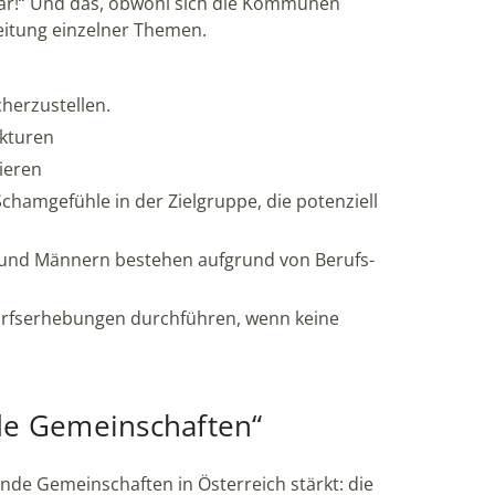
bar!“ Und das, obwohl sich die Kommunen
beitung einzelner Themen.
herzustellen.
ukturen
ieren
chamgefühle in der Zielgruppe, die potenziell
en und Männern bestehen aufgrund von Berufs-
darfserhebungen durchführen, wenn keine
nde Gemeinschaften“
nde Gemeinschaften in Österreich stärkt: die