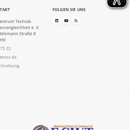
TAKT
FOLGEN SIE UNS
entrum Technik-
ancengleichheit e. V.
telsmann-Straße 8
eld
-73 22
tenzz.de
chreibung