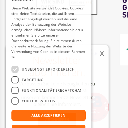
Diese Website verwendet Cookies. Cookies
sind kleine Textdateien, die auf Ihrem
Endgerät abgelegt werden und die eine
Analyse der Benutzung der Website
ermöglichen. Nähere Informationen hierzu
entnehmen Sie bitte unserer
Datenschutzerklärung. Sie stimmen durch
die weitere Nutzung der Website der
x
Verwendung von Cookies in diesem Rahmen
Newsletter
zu.
Weitere Informationen
abonnieren:
UNBEDINGT ERFORDERLICH
AUSZEICHNUNGEN
TARGETING
Verpassen Sie keine Neuigkeiten zu
unseren Aktivitäten mehr! Mit
FUNKTIONALITÄT (RECAPTCHA)
unserem kompetenzz-Newsletter
YOUTUBE-VIDEOS
bleiben Sie informiert.
ALLE AKZEPTIEREN
ABONNIEREN