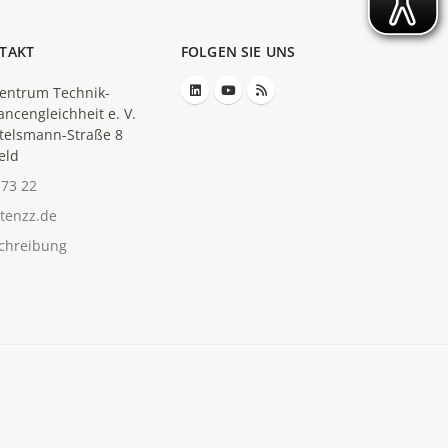
TAKT
FOLGEN SIE UNS
entrum Technik-
ancengleichheit e. V.
telsmann-Straße 8
eld
-73 22
tenzz.de
chreibung