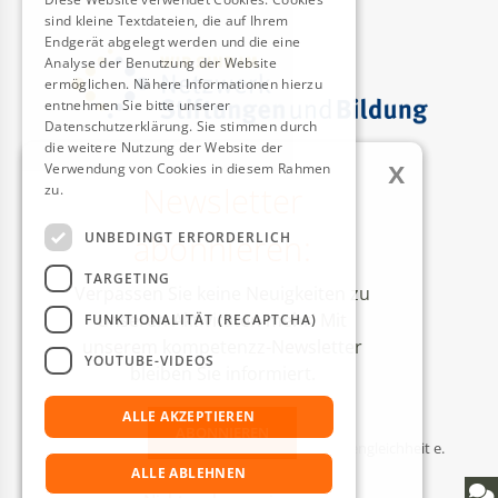
sind kleine Textdateien, die auf Ihrem
Endgerät abgelegt werden und die eine
Analyse der Benutzung der Website
ermöglichen. Nähere Informationen hierzu
entnehmen Sie bitte unserer
Datenschutzerklärung. Sie stimmen durch
die weitere Nutzung der Website der
x
Verwendung von Cookies in diesem Rahmen
Newsletter
zu.
Weitere Informationen
AUSZEICHNUNGEN
abonnieren:
UNBEDINGT ERFORDERLICH
TARGETING
Verpassen Sie keine Neuigkeiten zu
unseren Aktivitäten mehr! Mit
FUNKTIONALITÄT (RECAPTCHA)
unserem kompetenzz-Newsletter
YOUTUBE-VIDEOS
bleiben Sie informiert.
ALLE AKZEPTIEREN
ABONNIEREN
© Kompetenzzentrum Technik-Diversity-Chancengleichheit e.
V.
ALLE ABLEHNEN