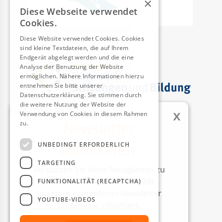
×
Diese Webseite verwendet
Cookies.
Diese Website verwendet Cookies. Cookies
sind kleine Textdateien, die auf Ihrem
Endgerät abgelegt werden und die eine
Analyse der Benutzung der Website
ermöglichen. Nähere Informationen hierzu
entnehmen Sie bitte unserer
Datenschutzerklärung. Sie stimmen durch
die weitere Nutzung der Website der
x
Verwendung von Cookies in diesem Rahmen
Newsletter
zu.
Weitere Informationen
AUSZEICHNUNGEN
abonnieren:
UNBEDINGT ERFORDERLICH
TARGETING
Verpassen Sie keine Neuigkeiten zu
unseren Aktivitäten mehr! Mit
FUNKTIONALITÄT (RECAPTCHA)
unserem kompetenzz-Newsletter
YOUTUBE-VIDEOS
bleiben Sie informiert.