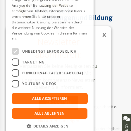
Analyse der Benutzung der Website
ermöglichen. Nähere Informationen hierzu
entnehmen Sie bitte unserer
Datenschutzerklärung. Sie stimmen durch
die weitere Nutzung der Website der
x
Verwendung von Cookies in diesem Rahmen
Newsletter
zu.
Weitere Informationen
AUSZEICHNUNGEN
abonnieren:
UNBEDINGT ERFORDERLICH
TARGETING
Verpassen Sie keine Neuigkeiten zu
unseren Aktivitäten mehr! Mit
FUNKTIONALITÄT (RECAPTCHA)
unserem kompetenzz-Newsletter
YOUTUBE-VIDEOS
bleiben Sie informiert.
ALLE AKZEPTIEREN
ABONNIEREN
© Kompetenzzentrum Technik-Diversity-Chancengleichheit e.
V.
ALLE ABLEHNEN
Nicht mehr anzeigen
DETAILS ANZEIGEN
Impressum
Datenschutzerklärung
Barrierefreiheit