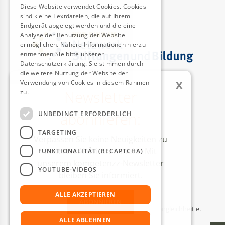
Diese Website verwendet Cookies. Cookies
sind kleine Textdateien, die auf Ihrem
Endgerät abgelegt werden und die eine
Analyse der Benutzung der Website
ermöglichen. Nähere Informationen hierzu
entnehmen Sie bitte unserer
Datenschutzerklärung. Sie stimmen durch
die weitere Nutzung der Website der
x
Verwendung von Cookies in diesem Rahmen
Newsletter
zu.
Weitere Informationen
AUSZEICHNUNGEN
abonnieren:
UNBEDINGT ERFORDERLICH
TARGETING
Verpassen Sie keine Neuigkeiten zu
unseren Aktivitäten mehr! Mit
FUNKTIONALITÄT (RECAPTCHA)
unserem kompetenzz-Newsletter
YOUTUBE-VIDEOS
bleiben Sie informiert.
ALLE AKZEPTIEREN
ABONNIEREN
© Kompetenzzentrum Technik-Diversity-Chancengleichheit e.
V.
ALLE ABLEHNEN