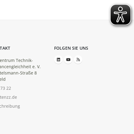
TAKT
FOLGEN SIE UNS
entrum Technik-
ancengleichheit e. V.
telsmann-Straße 8
eld
-73 22
tenzz.de
chreibung