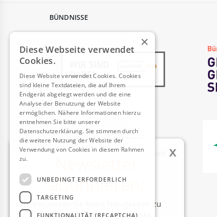
BÜNDNISSE
×
Diese Webseite verwendet
Cookies.
Diese Website verwendet Cookies. Cookies
sind kleine Textdateien, die auf Ihrem
Endgerät abgelegt werden und die eine
Analyse der Benutzung der Website
ermöglichen. Nähere Informationen hierzu
entnehmen Sie bitte unserer
Datenschutzerklärung. Sie stimmen durch
die weitere Nutzung der Website der
x
Verwendung von Cookies in diesem Rahmen
Newsletter
zu.
Weitere Informationen
abonnieren:
UNBEDINGT ERFORDERLICH
AUSZEICHNUNGEN
TARGETING
Verpassen Sie keine Neuigkeiten zu
unseren Aktivitäten mehr! Mit
FUNKTIONALITÄT (RECAPTCHA)