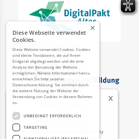
×
Diese Webseite verwendet
Cookies.
Diese Website verwendet Cookies. Cookies
sind kleine Textdateien, die auf Ihrem
Endgerät abgelegt werden und die eine
Analyse der Benutzung der Website
ermöglichen. Nähere Informationen hierzu
entnehmen Sie bitte unserer
Datenschutzerklärung. Sie stimmen durch
die weitere Nutzung der Website der
x
Verwendung von Cookies in diesem Rahmen
Newsletter
zu.
Weitere Informationen
AUSZEICHNUNGEN
abonnieren:
UNBEDINGT ERFORDERLICH
TARGETING
Verpassen Sie keine Neuigkeiten zu
FUNKTIONALITÄT (RECAPTCHA)