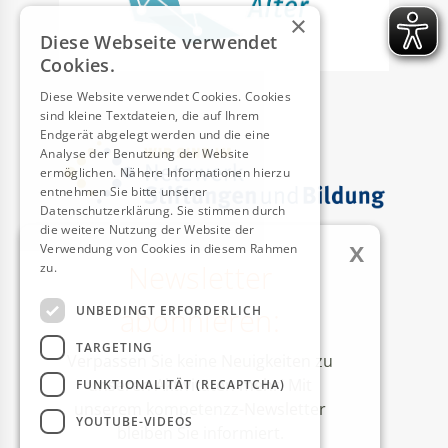
×
Diese Webseite verwendet
Cookies.
Diese Website verwendet Cookies. Cookies
sind kleine Textdateien, die auf Ihrem
Endgerät abgelegt werden und die eine
Analyse der Benutzung der Website
ermöglichen. Nähere Informationen hierzu
entnehmen Sie bitte unserer
Datenschutzerklärung. Sie stimmen durch
die weitere Nutzung der Website der
x
Verwendung von Cookies in diesem Rahmen
Newsletter
zu.
Weitere Informationen
AUSZEICHNUNGEN
abonnieren:
UNBEDINGT ERFORDERLICH
TARGETING
Verpassen Sie keine Neuigkeiten zu
unseren Aktivitäten mehr! Mit
FUNKTIONALITÄT (RECAPTCHA)
unserem kompetenzz-Newsletter
YOUTUBE-VIDEOS
bleiben Sie informiert.