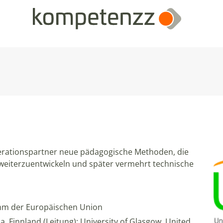
erationspartner neue pädagogische Methoden, die
eiterzuentwickeln und später vermehrt technische
m der Europäischen Union
la, Finnland (Leitung); University of Glasgow, United