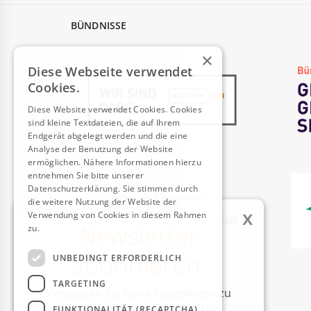
BÜNDNISSE
×
Diese Webseite verwendet
Cookies.
Diese Website verwendet Cookies. Cookies
sind kleine Textdateien, die auf Ihrem
Endgerät abgelegt werden und die eine
Analyse der Benutzung der Website
ermöglichen. Nähere Informationen hierzu
entnehmen Sie bitte unserer
Datenschutzerklärung. Sie stimmen durch
die weitere Nutzung der Website der
x
Verwendung von Cookies in diesem Rahmen
Newsletter
zu.
Weitere Informationen
abonnieren:
UNBEDINGT ERFORDERLICH
AUSZEICHNUNGEN
TARGETING
Verpassen Sie keine Neuigkeiten zu
unseren Aktivitäten mehr! Mit
FUNKTIONALITÄT (RECAPTCHA)