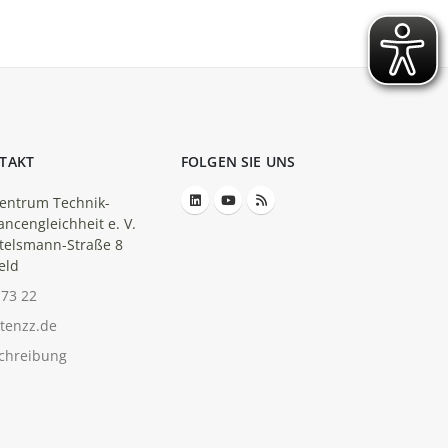
TAKT
FOLGEN SIE UNS
entrum Technik-
ancengleichheit e. V.
telsmann-Straße 8
eld
-73 22
tenzz.de
chreibung