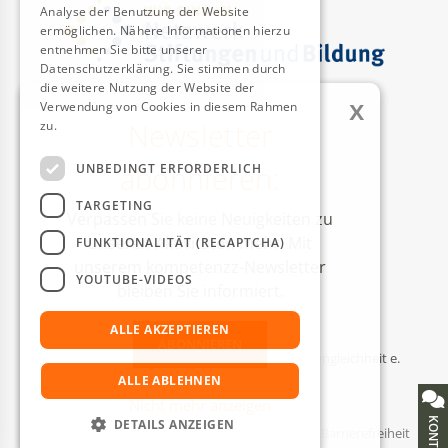
Analyse der Benutzung der Website
ermöglichen. Nähere Informationen hierzu
entnehmen Sie bitte unserer
Datenschutzerklärung. Sie stimmen durch
die weitere Nutzung der Website der
x
Verwendung von Cookies in diesem Rahmen
Newsletter
zu.
Weitere Informationen
AUSZEICHNUNGEN
abonnieren:
UNBEDINGT ERFORDERLICH
TARGETING
Verpassen Sie keine Neuigkeiten zu
unseren Aktivitäten mehr! Mit
FUNKTIONALITÄT (RECAPTCHA)
unserem kompetenzz-Newsletter
YOUTUBE-VIDEOS
bleiben Sie informiert.
ALLE AKZEPTIEREN
ABONNIEREN
© Kompetenzzentrum Technik-Diversity-Chancengleichheit e.
V.
ALLE ABLEHNEN
Nicht mehr anzeigen
KONTAKT
DETAILS ANZEIGEN
Impressum
Datenschutzerklärung
Barrierefreiheit