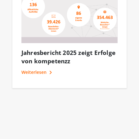
ompetenzz tritt
Tag der offenen Tür
ationalem Bündnis
Bundesregierung:
igitale Kompetenzen
Talente statt
Jahresbericht 2025 zeigt Erfolge
ei
Stereotype!
von kompetenzz
iterlesen
Weiterlesen
Weiterlesen