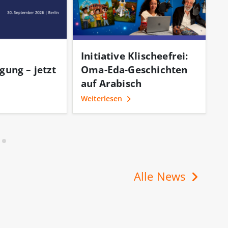
Initiative Klischeefrei:
k
gung – jetzt
Oma-Eda-Geschichten
N
auf Arabisch
D
b
Weiterlesen
We
Alle News