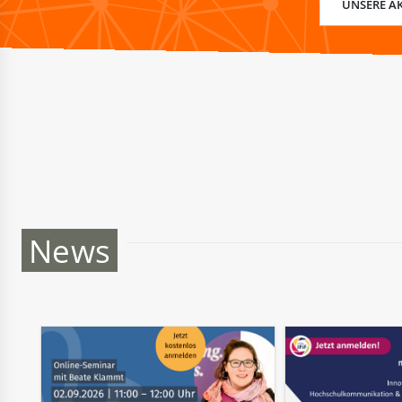
UNSERE AK
News