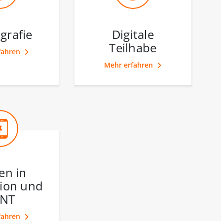
rafie
Digitale
Teilhabe
fahren
Mehr erfahren
en in
ion und
NT
fahren