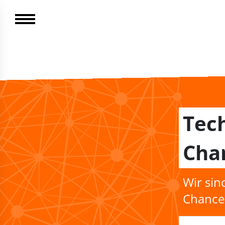
Tech
Chan
Wir sin
Chancen