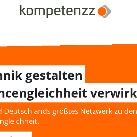
nik gestalten
cengleichheit verwirk
d Deutschlands größtes Netzwerk zu den
gleichheit.