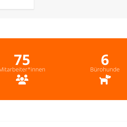
83
7
Mitarbeiter*innen
Bürohunde